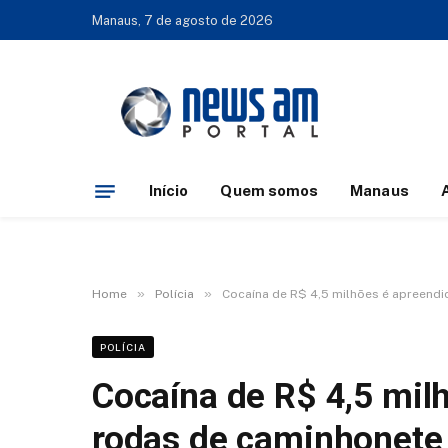
Manaus, 7 de agosto de 2026
Início
Quem somos
Manaus
»
»
Home
Polícia
Cocaína de R$ 4,5 milhões é apreend
POLÍCIA
Cocaína de R$ 4,5 mil
rodas de caminhonet