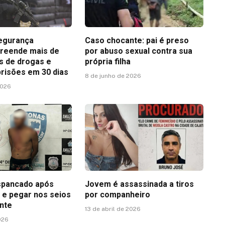
egurança
Caso chocante: pai é preso
reende mais de
por abuso sexual contra sua
as de drogas e
própria filha
prisões em 30 dias
8 de junho de 2026
2026
pancado após
Jovem é assassinada a tiros
r e pegar nos seios
por companheiro
nte
13 de abril de 2026
026