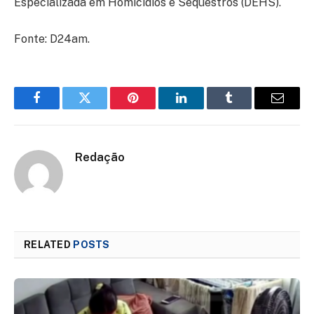
Especializada em Homicídios e Sequestros (DEHS).
Fonte: D24am.
Facebook
Twitter
Pinterest
LinkedIn
Tumblr
Email
Redação
RELATED
POSTS