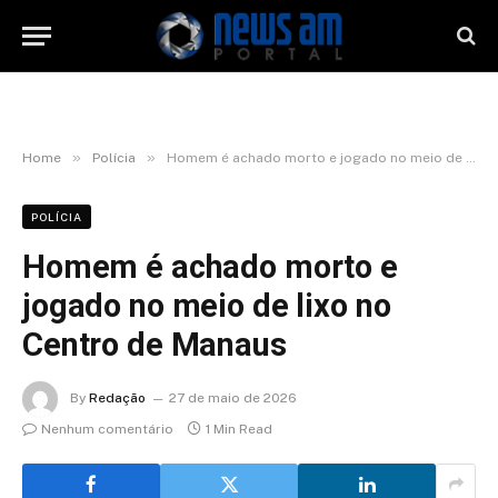
»
»
Home
Polícia
Homem é achado morto e jogado no meio de lixo no Centro de Manaus
POLÍCIA
Homem é achado morto e
jogado no meio de lixo no
Centro de Manaus
By
Redação
27 de maio de 2026
Nenhum comentário
1 Min Read