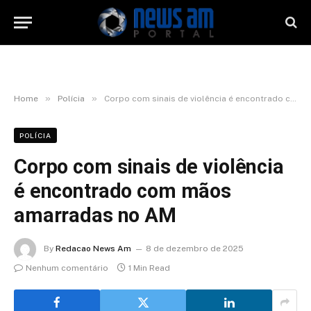
»
»
Home
Polícia
Corpo com sinais de violência é encontrado com mãos amarradas no AM
POLÍCIA
Corpo com sinais de violência
é encontrado com mãos
amarradas no AM
By
Redacao News Am
8 de dezembro de 2025
Nenhum comentário
1 Min Read