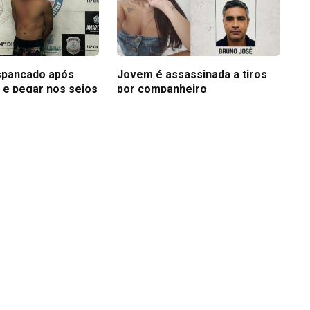
pancado após
Jovem é assassinada a tiros
r e pegar nos seios
por companheiro
nte
13 de abril de 2026
026
Facebook
X
Instagram
(Twitter)
2026 News AM. Todos os direitos reservados. Desenvolvido por
Jhony So