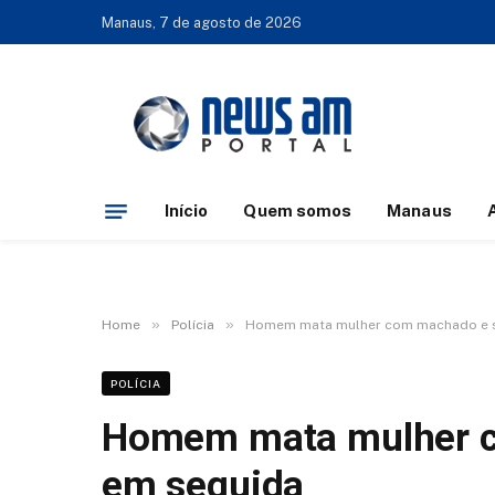
Manaus, 7 de agosto de 2026
Início
Quem somos
Manaus
»
»
Home
Polícia
Homem mata mulher com machado e s
POLÍCIA
Homem mata mulher c
em seguida