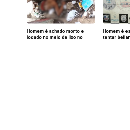
Homem é achado morto e
Homem é es
jogado no meio de lixo no
tentar beija
Centro de Manaus
de adolesce
27 de maio de 2026
13 de abril de 2
© 