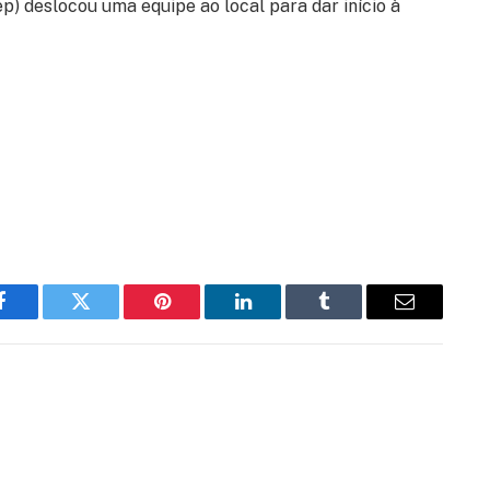
tep) deslocou uma equipe ao local para dar início à
Facebook
Twitter
Pinterest
LinkedIn
Tumblr
Email