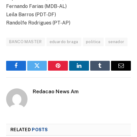
Fernando Farias (MDB-AL)
Leila Barros (PDT-DF)
Randolfe Rodrigues (PT-AP)
BANCO MASTER
eduardo braga
politica
senador
Facebook
Twitter
Pinterest
LinkedIn
Tumblr
Email
Redacao News Am
RELATED
POSTS