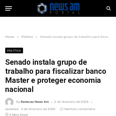
»
»
Home
Política
Senado instala grupo de trabalho para fiscalizar banco Master e proteger economia nacional
POLÍTICA
Senado instala grupo de
trabalho para fiscalizar banco
Master e proteger economia
nacional
By
Redacao News Am
2 de fevereiro de 2026
Updated:
3 de fevereiro de 2026
Nenhum comentário
2 Mins Read