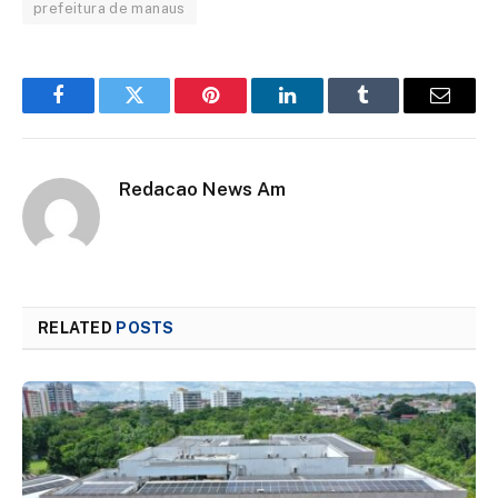
prefeitura de manaus
Facebook
Twitter
Pinterest
LinkedIn
Tumblr
Email
Redacao News Am
RELATED
POSTS