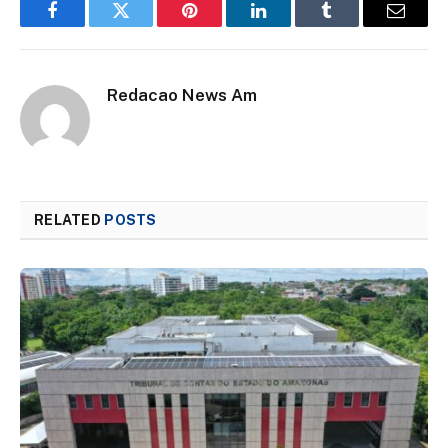
Facebook
Twitter
Pinterest
LinkedIn
Tumblr
Email
Redacao News Am
RELATED
POSTS