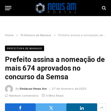
»
»
Home
Prefeitura de Manaus
Prefeito assina a nomeação de mais 674 aprovados no concurso da Semsa
PREFEITURA DE MANAUS
Prefeito assina a nomeação de
mais 674 aprovados no
concurso da Semsa
By
Redacao News Am
27 de fevereiro de 2023
Nenhum comentário
5 Mins Read