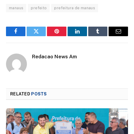
manaus
prefeito
prefeitura de manaus
Facebook
Twitter
Pinterest
LinkedIn
Tumblr
Email
Redacao News Am
RELATED
POSTS