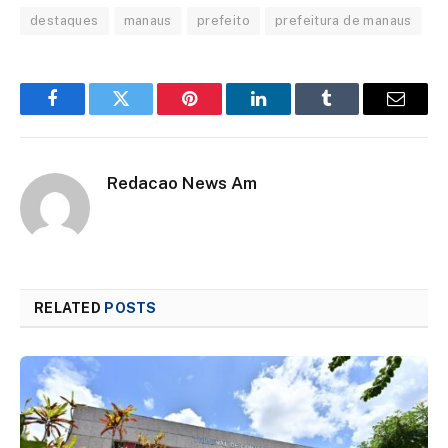
destaques
manaus
prefeito
prefeitura de manaus
Facebook
Twitter
Pinterest
LinkedIn
Tumblr
Email
Redacao News Am
RELATED
POSTS