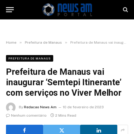
»
»
Home
Prefeitura de Manaus
Prefeitura de Manaus vai inaugurar ‘Semtepi Itinerante’ com serviços no Viver Melhor
PREFEITURA DE MANAUS
Prefeitura de Manaus vai
inaugurar ‘Semtepi Itinerante’
com serviços no Viver Melhor
By
Redacao News Am
10 de fevereiro de 2023
Nenhum comentário
2 Mins Read