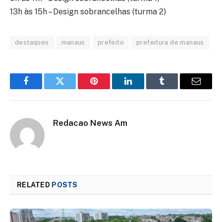
13h às 15h – Design sobrancelhas (turma 2)
destaques
manaus
prefeito
prefeitura de manaus
Facebook
Twitter
Pinterest
LinkedIn
Tumblr
Email
Redacao News Am
RELATED
POSTS