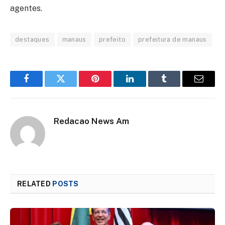
agentes.
destaques
manaus
prefeito
prefeitura de manaus
Facebook
Twitter
Pinterest
LinkedIn
Tumblr
Email
Redacao News Am
RELATED
POSTS