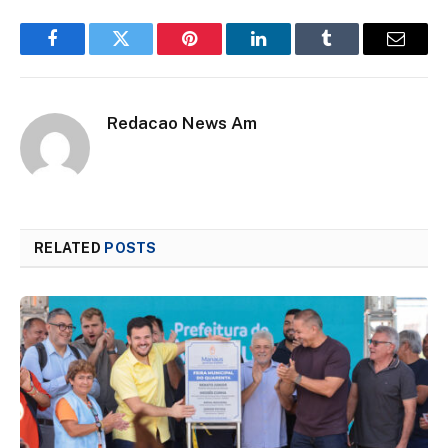
Facebook
Twitter
Pinterest
LinkedIn
Tumblr
Email
Redacao News Am
RELATED
POSTS