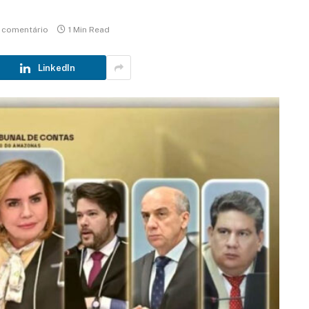
comentário
1 Min Read
LinkedIn