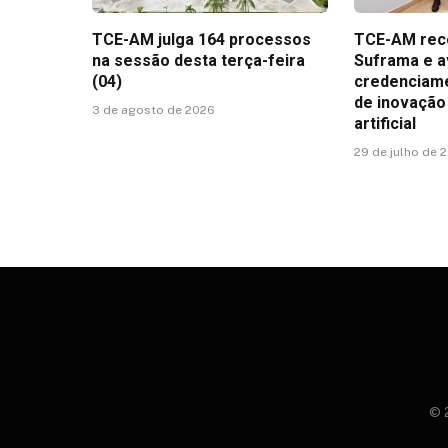
TCE-AM julga 164 processos
TCE-AM rece
na sessão desta terça-feira
Suframa e a
(04)
credenciame
de inovação 
3 de agosto de 2026
artificial
29 de julho de 
© 