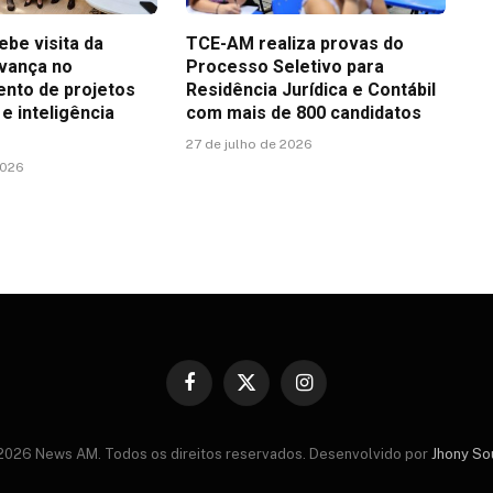
be visita da
TCE-AM realiza provas do
vança no
Processo Seletivo para
nto de projetos
Residência Jurídica e Contábil
e inteligência
com mais de 800 candidatos
27 de julho de 2026
2026
Facebook
X
Instagram
(Twitter)
2026 News AM. Todos os direitos reservados. Desenvolvido por
Jhony So