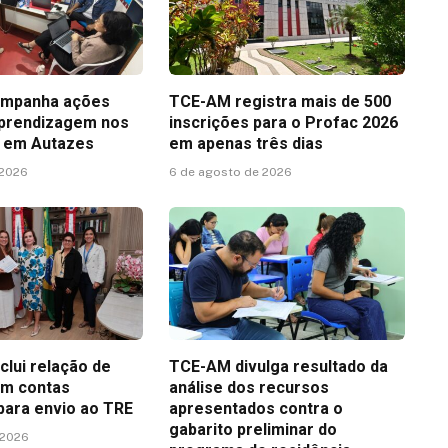
mpanha ações
TCE-AM registra mais de 500
aprendizagem nos
inscrições para o Profac 2026
is em Autazes
em apenas três dias
 2026
6 de agosto de 2026
lui relação de
TCE-AM divulga resultado da
om contas
análise dos recursos
 para envio ao TRE
apresentados contra o
gabarito preliminar do
 2026